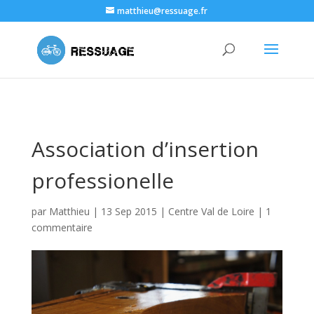
Matthieu Champetier de Ribes, Artisan à la ferme de Grignon
matthieu@ressuage.fr
Association d’insertion
professionelle
par
Matthieu
|
13 Sep 2015
|
Centre Val de Loire
|
1
commentaire