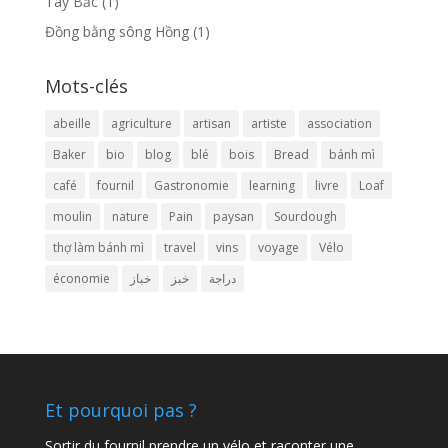
Tây Bắc
(1)
Đồng bằng sông Hồng
(1)
Mots-clés
abeille
agriculture
artisan
artiste
association
Baker
bio
blog
blé
bois
Bread
bánh mì
café
fournil
Gastronomie
learning
livre
Loaf
moulin
nature
Pain
paysan
Sourdough
thợ làm bánh mì
travel
vins
voyage
Vélo
économie
خباز
خبز
دراجة
Et pourquoi pas ?
Sortir du fournil prendre un vélo et raconter une