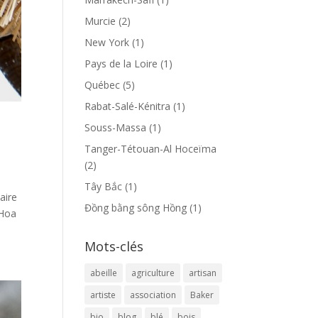
Murcie
(2)
New York
(1)
Pays de la Loire
(1)
Québec
(5)
Rabat-Salé-Kénitra
(1)
Souss-Massa
(1)
Tanger-Tétouan-Al Hoceïma
(2)
Tây Bắc
(1)
aire
Đồng bằng sông Hồng
(1)
 Hoa
Mots-clés
abeille
agriculture
artisan
artiste
association
Baker
bio
blog
blé
bois