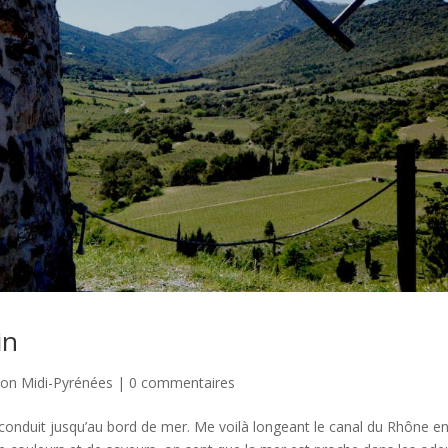
in
lon Midi-Pyrénées
|
0 commentaires
me conduit jusqu’au bord de mer. Me voilà longeant le canal du Rhône e