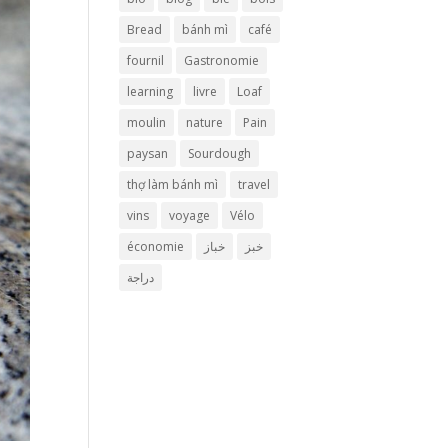
Bread
bánh mì
café
fournil
Gastronomie
learning
livre
Loaf
moulin
nature
Pain
paysan
Sourdough
thợ làm bánh mì
travel
vins
voyage
Vélo
économie
خباز
خبز
دراجة