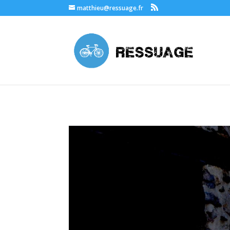
Matthieu Champetier de Ribes, Artisan à la ferme de Grignon
matthieu@ressuage.fr