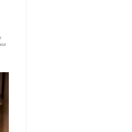
e
isir